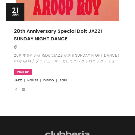
21
JUN
20th Anniversary Special Doit JAZZ!
SUNDAY NIGHT DANCE
@
20周年をむかえるDoitJAZZ!が送るSUNDAY NIGHT DANCE！
UKからDJ / プロデューサーとしてエレクトロニック・ミュー
ジックと国境を越えたオーガニックなサウンドを巧みに融合さ
PICK UP
せている重要人物でありDoitJAZZ!に過去何回も出演経験のあ
るAROOP ROYが帰ってくる！
JAZZ
HOUSE
DISCO
SOUL