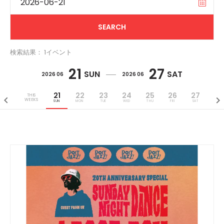
検索結果： 1イベント
21
27
SUN
SAT
2026 06
2026 06
21
22
23
24
25
26
27
THIS
WEEKS
SUN
MON
TUE
WED
THU
FRI
SAT