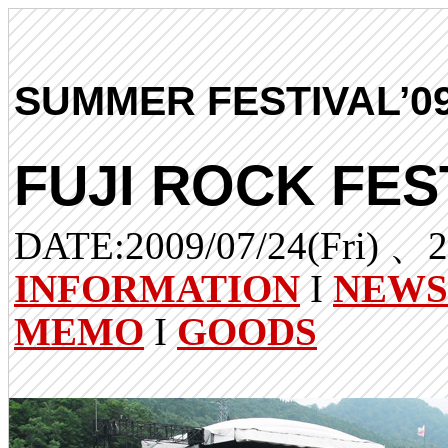
SUMMER FESTIVAL’0
FUJI ROCK FEST
DATE:2009/07/24(Fri) 、2
INFORMATION
I
NEWS
MEMO
I
GOODS