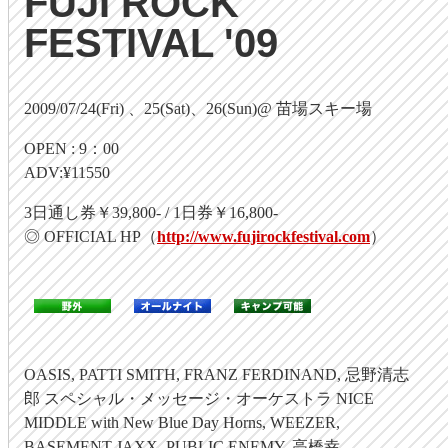
FUJI ROCK
FESTIVAL '09
2009/07/24(Fri) 、25(Sat)、26(Sun)@
苗場スキー場
OPEN : 9：00
ADV:¥11550
3日通し券￥39,800- / 1日券￥16,800-
◎ OFFICIAL HP（
http://www.fujirockfestival.com
）
OASIS, PATTI SMITH, FRANZ FERDINAND, 忌野清志
郎 スペシャル・メッセージ・オーケストラ NICE
MIDDLE with New Blue Day Horns, WEEZER,
BASEMENT JAXX, PUBLIC ENEMY, 高橋幸