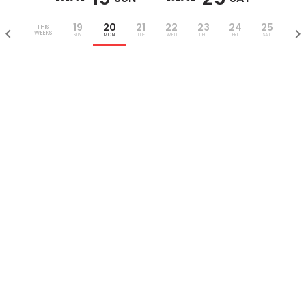
19
20
21
22
23
24
25
THIS
WEEKS
SUN
MON
TUE
WED
THU
FRI
SAT