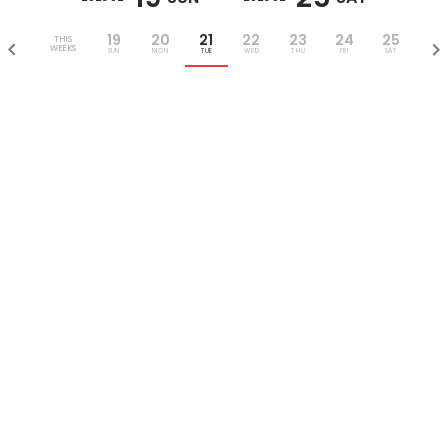
19
20
21
22
23
24
25
THIS
WEEKS
SUN
MON
TUE
WED
THU
FRI
SAT