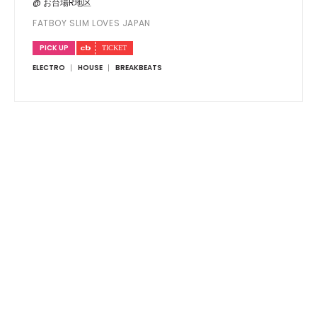
@ お台場R地区
FATBOY SLIM LOVES JAPAN
PICK UP
ELECTRO
HOUSE
BREAKBEATS