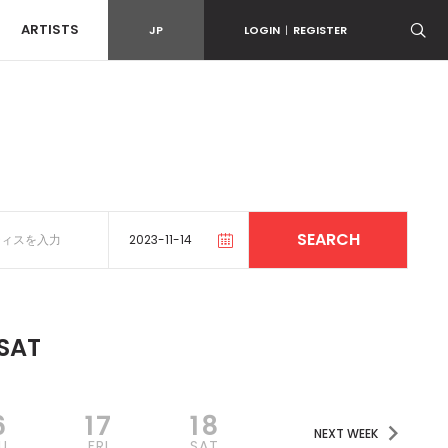
ARTISTS
JP
LOGIN
|
REGISTER
SAT
6
17
18
NEXT WEEK
U
FRI
SAT