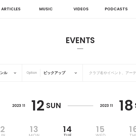
ARTICLES
MUSIC
VIDEOS
PODCASTS
EVENTS
Option
12
18
SUN
2023 11
2023 11
12
13
14
15
1
UN
MON
TUE
WED
TH