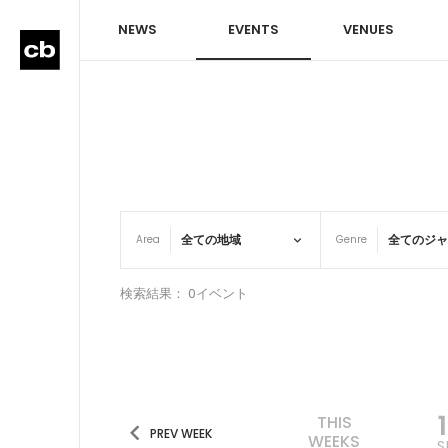
NEWS
EVENTS
VENUES
Area
Genre
検索結果： 0イベント
THIS
PREV WEEK
WEEKS
S