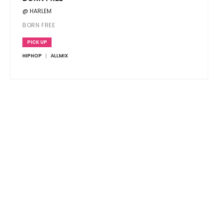
@ HARLEM
BORN FREE
PICK UP
HIPHOP
ALLMIX