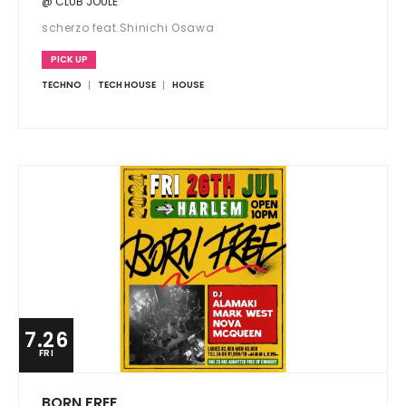
@ CLUB JOULE
scherzo feat.Shinichi Osawa
PICK UP
TECHNO
TECH HOUSE
HOUSE
7.26
FRI
BORN FREE