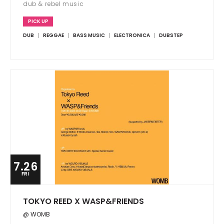
dub & rebel music
PICK UP
DUB
REGGAE
BASS MUSIC
ELECTRONICA
DUBSTEP
7.26
FRI
TOKYO REED X WASP&FRIENDS
@ WOMB