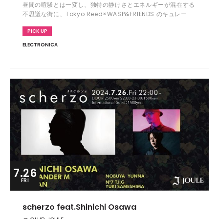
昼間の喧騒とは一変し、独特の静けさとエネルギーが混在する
不思議な街に、Tokyo Reed×WASP&FRIENDS のキュレー
ションパーティーを開催。
PICK UP
ELECTRONICA
7.26
FRI
scherzo feat.Shinichi Osawa