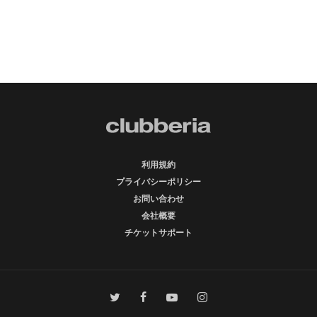
利用規約
プライバシーポリシー
お問い合わせ
会社概要
チケットサポート