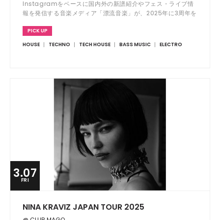
Instagramをベースに国内外の新譜紹介やフェス・ライブ情
報を発信する音楽メディア「漂流音楽」が、2025年に3周年を
迎える。これを記念し、Circus Tokyoにて3周年記念イベン
PICK UP
トを開催。 本イベントは、これまで親交のあったクルーや、
シーンを牽引するパーティを広める場としても位置づけられて
HOUSE
TECHNO
TECH HOUSE
BASS MUSIC
ELECTRO
おり、多様なスタイルを持つDJやオーガナイザーが一堂に会
し、それぞれのカルチャーを共有する一夜限りの特別なイベン
トとなる。
3.07
FRI
NINA KRAVIZ JAPAN TOUR 2025
@ CLUB MAGO