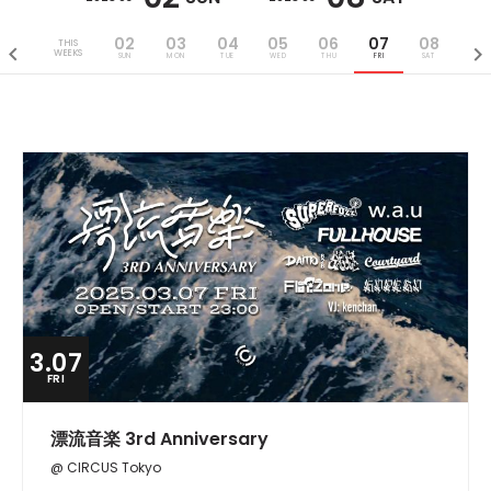
02
03
04
05
06
07
08
THIS
WEEKS
SUN
MON
TUE
WED
THU
FRI
SAT
3.07
FRI
漂流音楽 3rd Anniversary
@ CIRCUS Tokyo