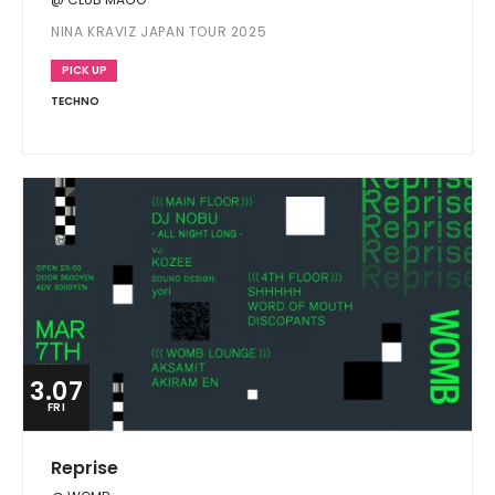
NINA KRAVIZ JAPAN TOUR 2025
PICK UP
TECHNO
3.07
FRI
Reprise