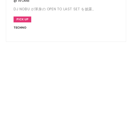
@ WOMB
DJ NOBU が渾身の OPEN TO LAST SET を披露。
PICK UP
TECHNO