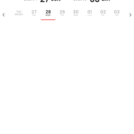
27
28
29
30
01
02
03
THIS
WEEKS
SUN
MON
TUE
WED
THU
FRI
SAT