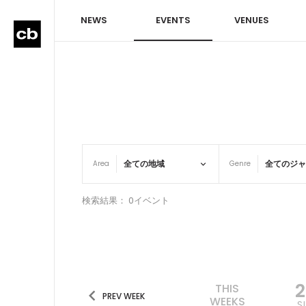
NEWS
EVENTS
VENUES
Area
Genre
検索結果： 0イベント
THIS
PREV WEEK
WEEKS
S