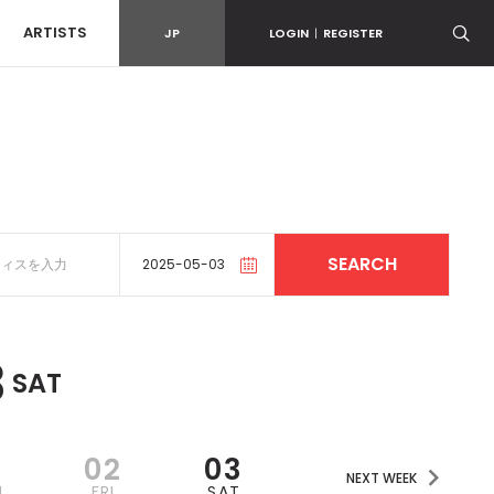
ARTISTS
JP
LOGIN
|
REGISTER
3
SAT
1
02
03
NEXT WEEK
U
FRI
SAT