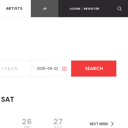
ARTISTS
JP
LOGIN
|
REGISTER
SAT
5
26
27
NEXT WEEK
U
FRI
SAT