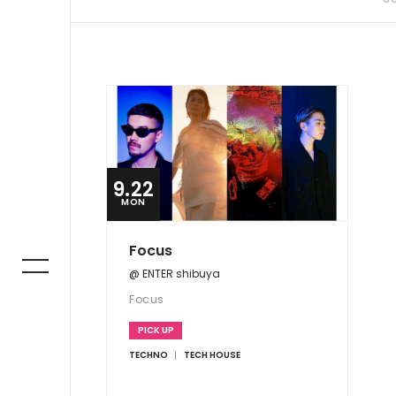
9.22
MON
Focus
@ ENTER shibuya
Focus
PICK UP
TECHNO
TECH HOUSE