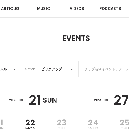
ARTICLES
MUSIC
VIDEOS
PODCASTS
EVENTS
Option
21
27
SUN
2025 09
2025 09
1
22
23
24
2
UN
MON
TUE
WED
TH