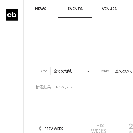
NEWS
EVENTS
VENUES
Area
Genre
検索結果： 1イベント
2
THIS
PREV WEEK
WEEKS
S