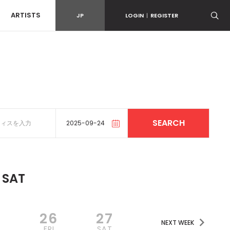
ARTISTS
JP
LOGIN
|
REGISTER
SAT
5
26
27
NEXT WEEK
U
FRI
SAT