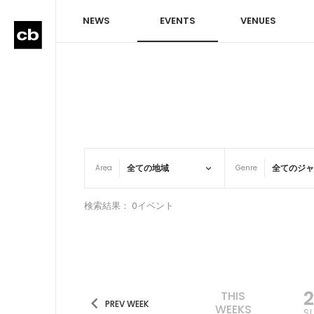
NEWS
EVENTS
VENUES
Area
Genre
検索結果： 0イベント
2
THIS
PREV WEEK
WEEKS
S