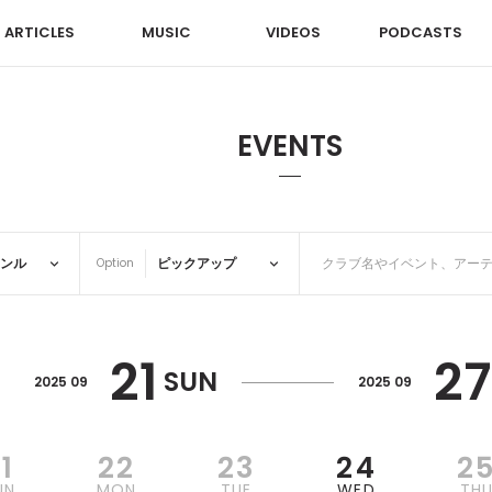
ARTICLES
MUSIC
VIDEOS
PODCASTS
EVENTS
Option
21
27
SUN
2025 09
2025 09
1
22
23
24
2
UN
MON
TUE
WED
TH