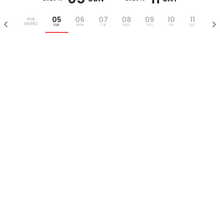
05
06
07
08
09
10
11
THIS
WEEKS
SUN
MON
TUE
WED
THU
FRI
SAT