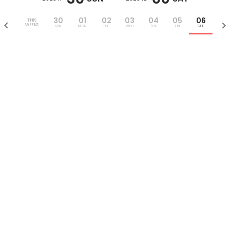
30
01
02
03
04
05
06
THIS
WEEKS
SUN
MON
TUE
WED
THU
FRI
SAT