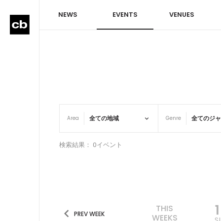
NEWS
EVENTS
VENUES
Area
Genre
検索結果： 0イベント
THIS
PREV WEEK
WEEKS
S