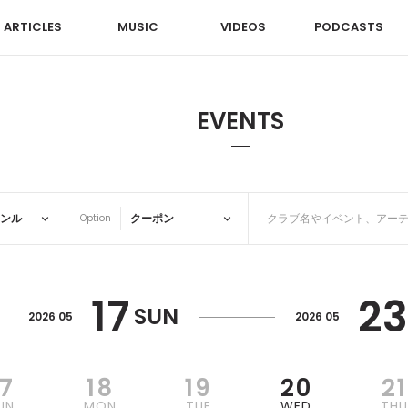
ARTICLES
MUSIC
VIDEOS
PODCASTS
EVENTS
Option
17
23
SUN
2026 05
2026 05
17
18
19
20
21
UN
MON
TUE
WED
TH