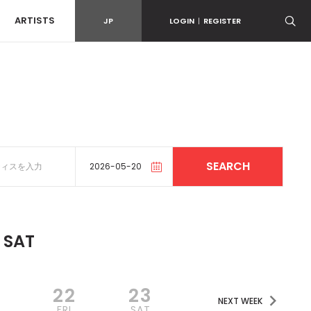
ARTISTS
JP
LOGIN
|
REGISTER
SAT
22
23
NEXT WEEK
U
FRI
SAT