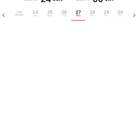
24
25
26
27
28
29
30
THIS
WEEKS
SUN
MON
TUE
WED
THU
FRI
SAT