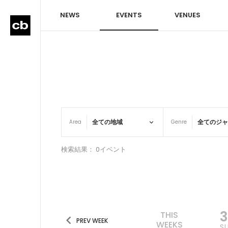
NEWS
EVENTS
VENUES
Area
Genre
検索結果： 0イベント
3
THIS
PREV WEEK
WEEKS
S