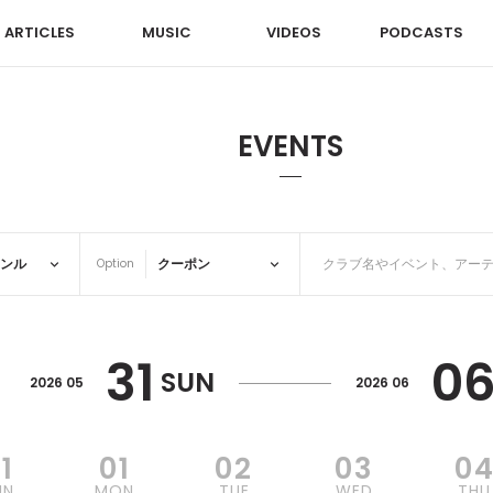
ARTICLES
MUSIC
VIDEOS
PODCASTS
EVENTS
Option
31
0
SUN
2026 05
2026 06
1
01
02
03
0
UN
MON
TUE
WED
THU