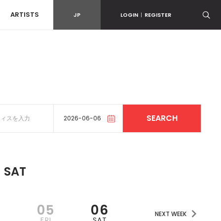
ARTISTS
JP
LOGIN
|
REGISTER
6
SAT
4
05
06
NEXT WEEK
FRI
SAT