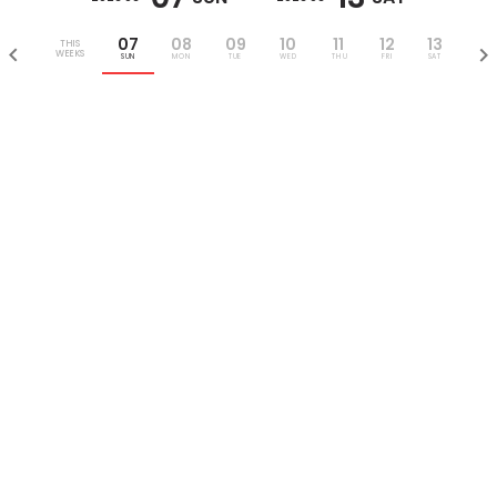
07
08
09
10
11
12
13
THIS
WEEKS
SUN
MON
TUE
WED
THU
FRI
SAT