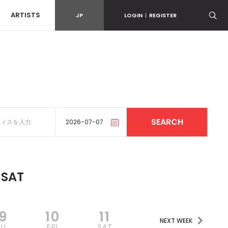
ARTISTS
JP
LOGIN
|
REGISTER
SAT
9
10
11
NEXT WEEK
HU
FRI
SAT