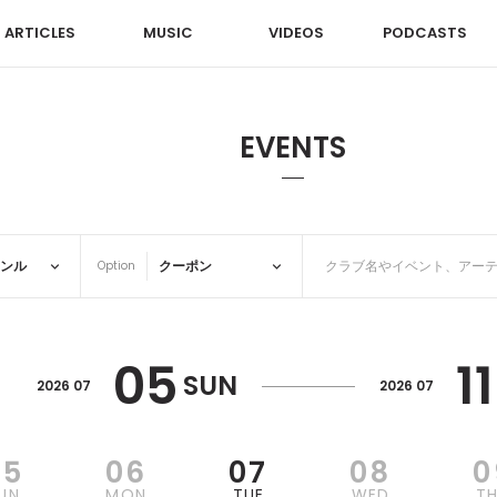
ARTICLES
MUSIC
VIDEOS
PODCASTS
EVENTS
Option
05
11
SUN
2026 07
2026 07
05
06
07
08
0
UN
MON
TUE
WED
T