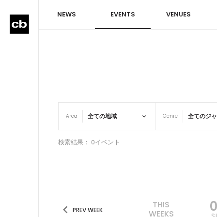
NEWS
EVENTS
VENUES
Area
Genre
検索結果： 0イベント
THIS
PREV WEEK
WEEKS
S