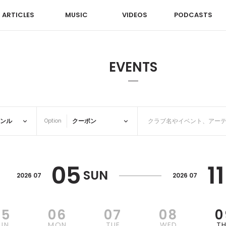
ARTICLES
MUSIC
VIDEOS
PODCASTS
EVENTS
Option
05
11
SUN
2026 07
2026 07
05
06
07
08
0
UN
MON
TUE
WED
T