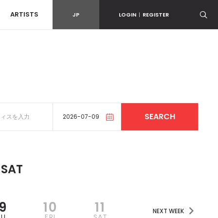
ARTISTS
JP
LOGIN
|
REGISTER
SAT
9
10
11
NEXT WEEK
HU
FRI
SAT