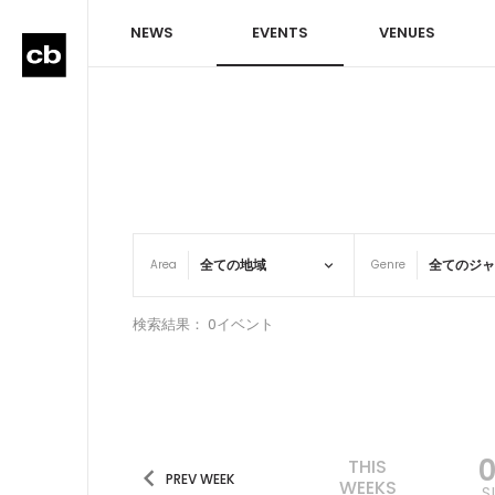
NEWS
EVENTS
VENUES
Area
Genre
検索結果： 0イベント
THIS
PREV WEEK
WEEKS
S