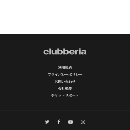
利用規約
プライバシーポリシー
お問い合わせ
会社概要
チケットサポート