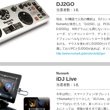
DJ2GO
当選者数：1名
現在、DJ機器で人気の機材は、DJコン
Numarkが発売した「DJ2GO」は、P
DJ2GOは、400グラムにも満たない
ェーダ、ピッチコントローラ、デッキご
ドフォンレベルなどのコントローラを搭
るのも、マウスを使わずにDJ2GOだけで行える。
属しておりPCとDJ2GOがあれば、すぐ
http://www.numark.jp/products/dj2go/
Numark
iDJ Live
当選者数：1名
今年は特に、スマートフォン/タブレッ
でNumarkがリリースした「iDJ Li
ラーではないだろうか。多くのコントロ
人にとっては、情報が多すぎて逆に難しく感