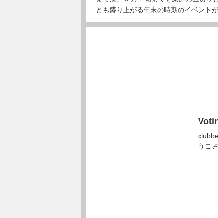
とも盛り上がる年末の時期のイベント
Voti
clu
うご