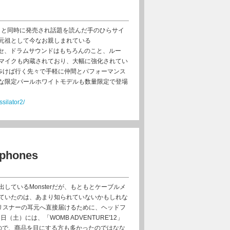
ss pad 2」と同時に発売され話題を読んだ手のひらサイ
元祖として今なお親しまれている
シンセ、ドラムサウンドはもちろんのこと、ルー
マイクも内蔵されており、大幅に強化されてい
、持って歩けば行く先々で手軽に仲間とパフォーマンス
な限定パールホワイトモデルも数量限定で登場
silator2/
dphones
しているMonsterだが、もともとケーブルメ
ていたのは、あまり知られていないかもしれな
質をリスナーの耳元へ直接届けるために、ヘッドフ
（土）には、「WOMB ADVENTURE'12」
ので、商品を目にする方も多かったのではなな