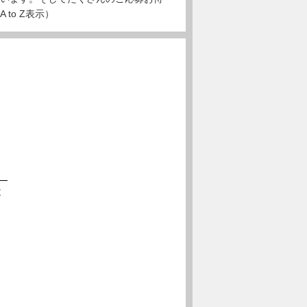
to Z表示）
と