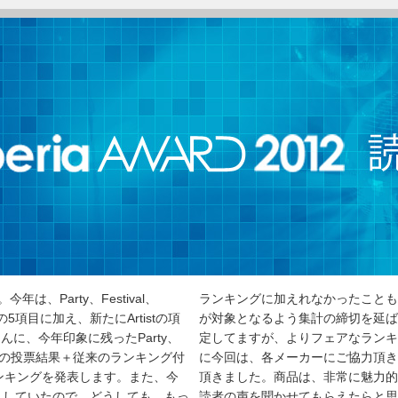
。今年は、Party、Festival、
ランキングに加えれなかったことも
tionの5項目に加え、新たにArtistの項
が対象となるよう集計の締切を延ば
に、今年印象に残ったParty、
定してますが、よりフェアなランキ
頂き、その投票結果＋従来のランキング付
に今回は、各メーカーにご協力頂き
ンキングを発表します。また、今
頂きました。商品は、非常に魅力的
としていたので、どうしても、もっ
読者の声を聞かせてもらえたらと思