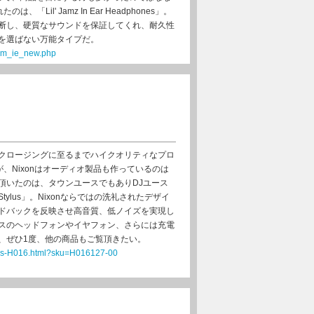
「Lil' Jamz In Ear Headphones」。
断し、硬質なサウンドを保証してくれ、耐久性
を選ばない万能タイプだ。
mzm_ie_new.php
クロージングに至るまでハイクオリティなプロ
が、Nixonはオーディオ製品も作っているのは
頂いたのは、タウンユースでもありDJユース
tylus」。Nixonならではの洗礼されたデザイ
ドバックを反映させ高音質、低ノイズを実現し
スのヘッドフォンやイヤフォン、さらには充電
、ぜひ1度、他の商品もご覧頂きたい。
ylus-H016.html?sku=H016127-00