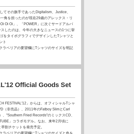
旗手であったDigitalism、Justice、
びブームの一角を担ったのが現在29歳のアレックス・リ
eが「Oi Oi Oi」、「POWER」に次ぐサードアルバ
らリリースしたのは、今年の大きなニュースの1つに挙
eのロゴをタイポグラフィでデザインしたTシャツと
ント
クラベリアの要望欄にTシャツのサイズを明記
）
12 Official Goods Set
H FESTIVAL'12」からは、オフィシャルTシャ
品）、2011年のFatboy SlimとCarl
uthern Fried Records"のミックスCD、
TUBE」コラボモデル。なお、来年2月頃に
追加発表と早割チケットを発売予定。
クラベリアの要望欄にTシャツのサイズと色を