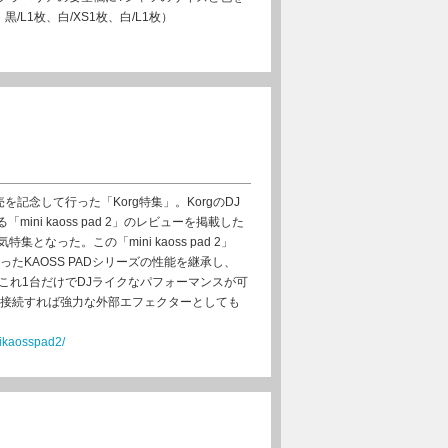
/L1枚、白/XS1枚、白/L1枚）
の発売を記念して行った「Korg特集」。KorgのDJ
mini kaoss pad 2」のレビューを掲載した
なった。この「mini kaoss pad 2」
たKAOSS PADシリーズの性能を継承し、
これ1台だけでDJライクなパフォーマンスが可
に接続すれば強力な外部エフェクターとしても
nikaosspad2/