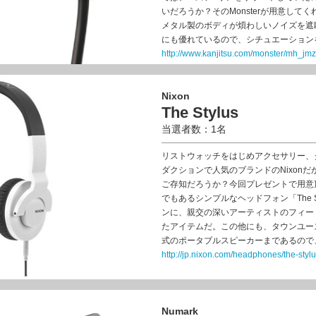
いだろうか？そのMonsterが用意してくれたのは、
メタル製のボディが煩わしいノイズを遮
にも優れているので、シチュエーション
http://www.kanjitsu.com/monster/mh_j
Nixon
The Stylus
当選者数：1名
リストウォッチをはじめアクセサリー、
ダクションで人気のブランドのNixonだ
ご存知だろうか？今回プレゼントで用意
でもあるシンプルなヘッドフォン「The S
ンに、親交の深いアーティストのフィー
たアイテムだ。この他にも、タウンユー
式のポータブルスピーカーまであるので
http://jp.nixon.com/headphones/the-st
Numark