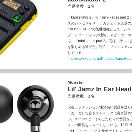
当選者数：1名
「kaossilator 2」も「mini kao
ズのシンセサイザー。ガジェット楽器の
KAOSSILATORの後継機種として、
プ、レコーディング機能、スピーカーや
る。「mini kaoss pad 2」同様
を楽しめる逸品だ。現在、プレミレアム
している。
http://www.korg.co.jp/Product/Dance/kaos
Monster
Lil' Jamz In Ear Hea
当選者数：1名
現在、ファッション性の高い製品を送り出
ーカーとして音をストイックに突き詰め
い。Monsterは、そのこだわりの音
ォンの開発をスタートしている。12月15日
では、1つのエリアをサポートしていた