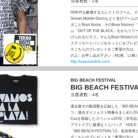
当選者数：2名
00年代を象徴するエレクトロブーム、そしてその
Simian Mobile Discoなどと並
ダことBoys Noize。そのBoys Noiz
ム「OUT OF THE BLACK」をか
げられるだろう。そんなBoys Noiz
ステッカーとバッジをセットにをプレゼ
※こちらのプレゼントをご希望の方は、
の上、お申し込み下さい（M1枚、L1枚
http://www.beatink.com/
BIG BEACH FESTIVAL
BIG BEACH FESTIVAL'
当選者数：4名
過去最大の動員数を記録した「BIG BEAC
ツ、過去ダイジェスト映像をまとめたDVD（非売
Coxを収録したスペシャルDVD（非売品）、"So
アウトドアに最適なミニバッグ「HOLD 
「BIG BEACH FESTIVAL'13」
※こちらのプレゼントをご希望の方は、