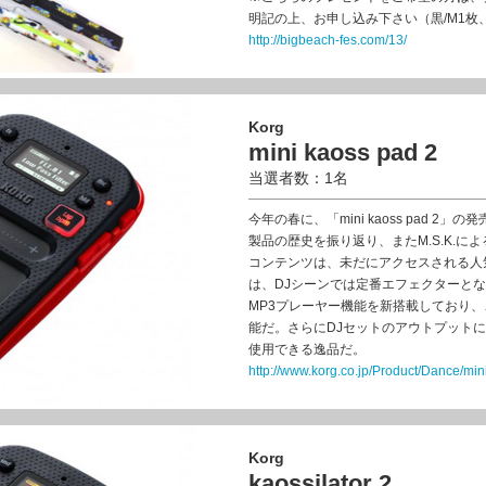
明記の上、お申し込み下さい（黒/M1枚、黒
http://bigbeach-fes.com/13/
Korg
mini kaoss pad 2
当選者数：1名
今年の春に、「mini kaoss pad 2」
製品の歴史を振り返り、またM.S.K.による「
コンテンツは、未だにアクセスされる人気特集と
は、DJシーンでは定番エフェクターとなっ
MP3プレーヤー機能を新搭載しており、
能だ。さらにDJセットのアウトプット
使用できる逸品だ。
http://www.korg.co.jp/Product/Dance/mi
Korg
kaossilator 2