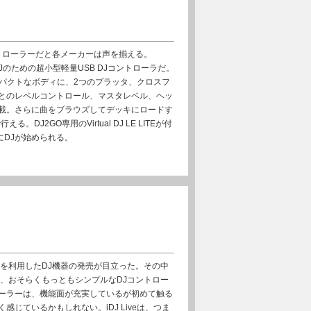
トローラーだと各メーカーは声を揃える。
CDJのための超小型軽量USB DJコントローラだ。
コンパクトなボディに、2つのプラッタ、クロスフ
とのレベルコントロール、マスタレベル、ヘッ
載。さらに曲をブラウズしてデッキにロードす
DJ2GO専用のVirtual DJ LE LITEが付
にDJが始められる。
トを利用したDJ機器の発売が目立った。その中
ve」は、おそらくもっともシンプルなDJコントロー
ーラーは、機能面が充実しているが初めて触る
じているかもしれない。iDJ Liveは、つま