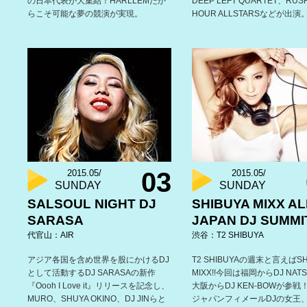
の日本代表が大集結！HARLLEMだか
DEEP LEFT QUARTET、RUS
らこそ可能な夢の競演が実現。
HOUR ALLSTARSなどが出演
03
2015.05/
2015.05/
SUNDAY
SUNDAY
SALSOUL NIGHT DJ
SHIBUYA MIXX AL
SARASA
JAPAN DJ SUMMI
代官山：AIR
渋谷：T2 SHIBUYA
アジア各国を含め世界を股にかけるDJ
T2 SHIBUYAの週末と言えばSH
として活動するDJ SARASAの新作
MIXX!!今回は福岡からDJ NAT
『Oooh I Love it』リリースを記念し、
大阪からDJ KEN-BOWが参戦
MURO、SHUYA OKINO、DJ JINらと
ジャパンフィメールDJの女王、