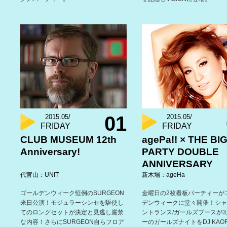
01
2015.05/
2015.05/
FRIDAY
FRIDAY
CLUB MUSEUM 12th
agePa!! × THE BI
Anniversary!
PARTY DOUBLE
ANNIVERSARY
代官山：UNIT
新木場：ageHa
ゴールデンウィーク恒例のSURGEON
金曜日の2枚看板パーティーが
来日公演！モジュラーシンセを駆使し
デンウィークに堂々開催！シャ
てのロングセットが決定と見逃し厳禁
ントランス/ガールズブースが
な内容！さらにSURGEON自らフロア
ーのガールズナイトをDJ KAOR