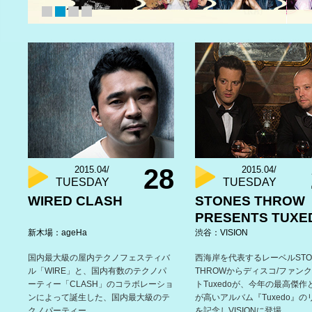
28
2015.04/
2015.04/
TUESDAY
TUESDAY
WIRED CLASH
STONES THROW
PRESENTS TUXE
新木場：ageHa
渋谷：VISION
国内最大級の屋内テクノフェスティバ
西海岸を代表するレーベルSTO
ル「WIRE」と、国内有数のテクノパ
THROWからディスコ/ファン
ーティー「CLASH」のコラボレーショ
トTuxedoが、今年の最高傑作
ンによって誕生した、国内最大級のテ
が高いアルバム『Tuxedo』の
クノパーティー。
を記念しVISIONに登場。