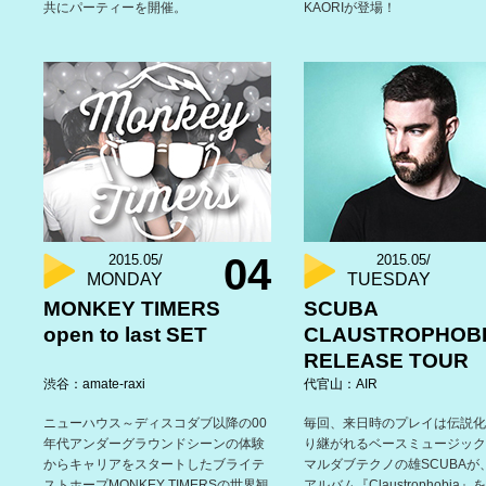
共にパーティーを開催。
KAORIが登場！
04
2015.05/
2015.05/
MONDAY
TUESDAY
MONKEY TIMERS
SCUBA
open to last SET
CLAUSTROPHOB
RELEASE TOUR
渋谷：amate-raxi
代官山：AIR
ニューハウス～ディスコダブ以降の00
毎回、来日時のプレイは伝説化
年代アンダーグラウンドシーンの体験
り継がれるベースミュージック
からキャリアをスタートしたブライテ
マルダブテクノの雄SCUBAが
ストホープMONKEY TIMERSの世界観
アルバム『Claustrophobia