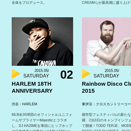
全体をプロデュース。
CREAMらが最高潮に盛り上げ
02
2015.05/
2015.05/
SATURDAY
SATURDAY
HARLEM 18TH
Rainbow Disco Cl
ANNIVERSARY
2015
渋谷：HARLEM
東伊豆：クロスカントリーコー
MLB全30球団のオフィシャルユニフォ
都市型フェスティバルの新たな
ームサプライヤーMajesticとコラボ
躍、2泊3日のキャンプインフ
し、DJ HAZIMEを筆頭にヒップホップ
て開催！TODD TERJE、MOD