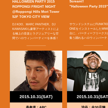
Scream!!
HALLOWEEN PARTY 2015
"Halloween Party 2015"
ROPPONGI FRIGHT NIGHT
@Roppongi Hills Mori Tower
52F TOKYO CITY VIEW
サウンドシステムにFUNKTIO
DJ KOO、MARC PANTHER、DJ
ONEをインストールしたWW
KAWASAKIら豪華アーティストによ
台に、パーティーフリークス
る極上の音楽とラグジュアリーな空
集う踊れるハロウィンパーテ
間でハロウィンパーティーを体感！
2015.10.31(SAT)
2015.10.31(SAT
表参道：ARC
渋谷：全30店舗