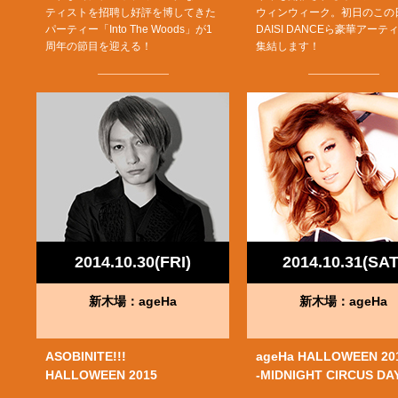
ティストを招聘し好評を博してきた
ウィンウィーク。初日のこの
パーティー「Into The Woods」が1
DAISI DANCEら豪華アーテ
周年の節目を迎える！
集結します！
2014.10.30(FRI)
2014.10.31(SAT
新木場：ageHa
新木場：ageHa
ASOBINITE!!!
ageHa HALLOWEEN 20
HALLOWEEN 2015
-MIDNIGHT CIRCUS DA