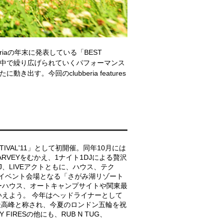
iaの年末に発表している「BEST
感の中で繰り広げられていくパフォーマンス
。今回のclubberia features
TIVAL'11」として初開催。同年10月には
HARVEYをむかえ、1ナイト1DJによる贅沢
DJ、LIVEアクトともに、ハウス、テク
イベント会場となる「さがみ湖リゾート
ーハウス、オートキャンプサイトや関東最
えよう。 今年はヘッドライナーとして
の最高峰と称され、今夏のロンドン五輪を祝
RESの他にも、RUB N TUG、