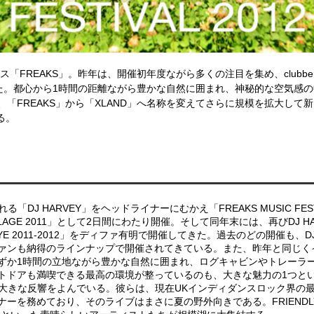
「FREAKS」。昨年は、開催初年度ながら多くの注目を集め、clubber
クインした。都心から1時間の距離ながら豊かな自然に囲まれ、神秘的な空気
REAKS」から「XLAND」へ名称を変えてさらに規模を拡大して新たに動き出す
る。
「DJ HARVEY」をヘッドライナーにむかえ「FREAKS MUSIC FES
LLAGE 2011」として2日間にわたり開催。そして同年末には、再びDJ 
YE 2011-2012」をディファ有明で開催してきた。過去のどの開催も、
ァンも納得のラインナップで開催されてきている。また、昨年と同じく
ずか1時間の立地ながら豊かな自然に囲まれ、ログキャビンやトレーラ
トドアも満喫できる最高の環境が整っているのも、大きな魅力の1つとい
ることも大きな反響をよんでいる。彼らは、現在UKインディダンスロック界
を務めており、そのライブはまさに夏の野外向きである。FRIENDLY FI