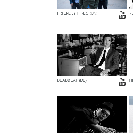
FRIENDLY FIRES (UK)
RU
DEADBEAT (DE)
TI