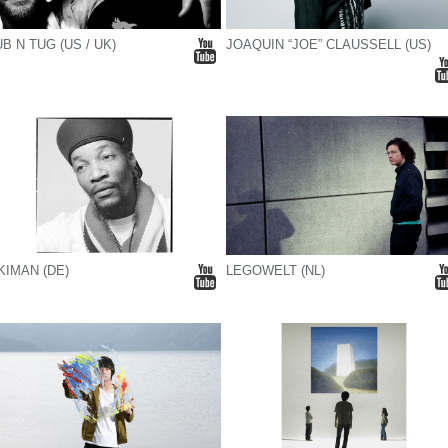
B N TUG (US / UK)
JOAQUIN “JOE” CLAUSSELL (US)
KIMAN (DE)
LEGOWELT (NL)