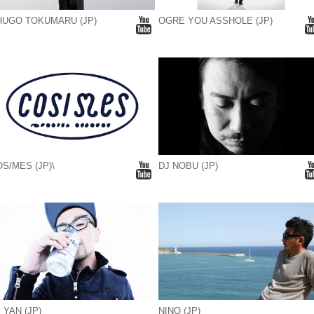
HUGO TOKUMARU (JP)
OGRE YOU ASSHOLE (JP)
S/MES (JP)\
DJ NOBU (JP)
 YAN (JP)
NINO (JP)