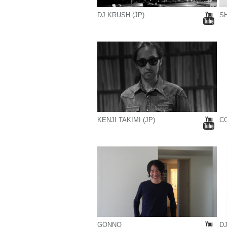
DJ KRUSH (JP)
S
KENJI TAKIMI (JP)
CO
GONNO
DJ