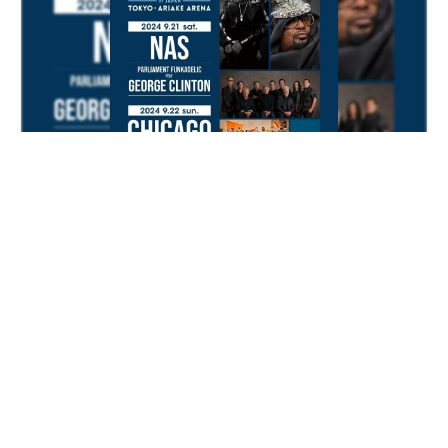
「Blue Note JAZZ FESTIVAL」2日間開催決定！
Nas、Parliament Funkadelic feat. George
Clinton、Chicago、Snarky Puppyら出演
2024.05.20