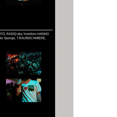
FUTO, RADIQ aka Yoshihiro HANNO
udio Sponge, T.RAUMSCHMIERE,