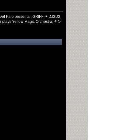
el Palo presenta : GRIFFI + DJ2D2,
plays Yellow Magic Orchestra, ヤン