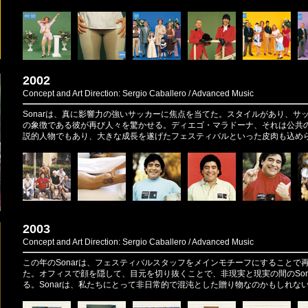
2002
Concept and Art Direction: Sergio Caballero / Advanced Music
Sonarは、真に影響力の強いサッカーに焦点を当てた。スタイルがあり、サ
の象徴である彼が再び人々を驚かせる。ディエゴ・マラドーナ、それは公共
説的人物でもあり、大きな成長を遂げたフェスティバルといった皮肉も込め
2003
Concept and Art Direction: Sergio Caballero / Advanced Music
この年のSonarは、フェスティバルスタッフをメインモチーフにすることで
た。オフィスで顔を隠して、目元を切り抜くことで、非現実と現実の間のSon
る。Sonarは、私たちにとって非日常的で混沌とした贈り物なのかもしれな