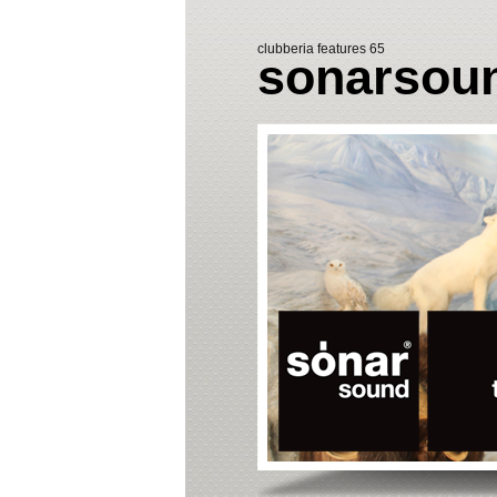
clubberia features 65
sonarsou