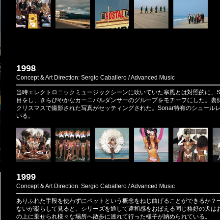
1998
Concept & Art Direction: Sergio Caballero / Advanced Music
当時エレクトロニックミュージックシーンに吹いていた寒風とは対照的に、So
目をし、きらびやかなカーニバルダンサーのグループをモチーフにした。裏
クリスマスで撮影された写真がセッティングされた。Sonar特有のシュール
いる。
1999
Concept & Art Direction: Sergio Caballero / Advanced Music
ありふれた手段を使わずにペットという概念をねじ曲げることができるか？
ないが凝らして見ると、シリーズを通して違和感をおぼえる同じ格好の犬は
の上に乗せられ様々な場所へ散歩に連れて行った様子が納められている。