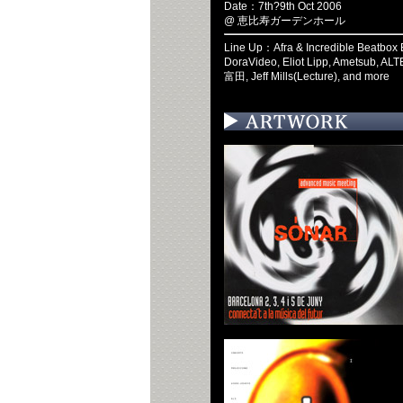
Date：7th?9th Oct 2006
@ 恵比寿ガーデンホール
Line Up：Afra & Incredible Beatbox
DoraVideo, Eliot Lipp, Ametsub, 
富田, Jeff Mills(Lecture), and more