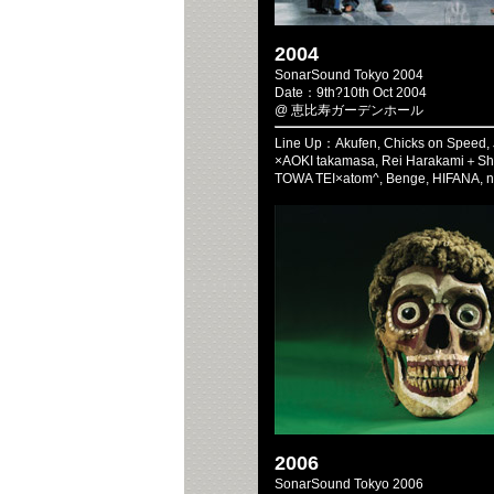
2004
SonarSound Tokyo 2004
Date：9th?10th Oct 2004
@ 恵比寿ガーデンホール
Line Up：Akufen, Chicks on Speed
×AOKI takamasa, Rei Harakami＋S
TOWA TEI×atom^, Benge, HIFANA, n
2006
SonarSound Tokyo 2006