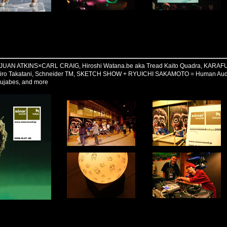
, JUAN ATKINS×CARL CRAIG, Hiroshi Watana.be aka Tread Kaito Quadra, KARA
hiro Takatani, Schneider TM, SKETCH SHOW + RYUICHI SAKAMOTO = Human A
ujabes, and more