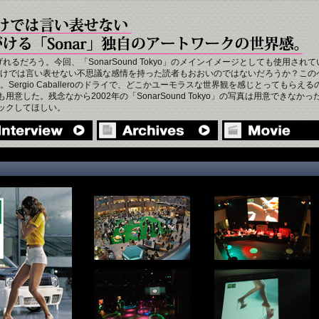
げれるだろう。今回、「SonarSound Tokyo」のメインイメージとしても使用さ
けでは言い表せない不思議な感情を持った読者もおおいのではないだろうか？この
ergio Caballeroのドライで、どこかユーモラスな世界観を感じとってもら
ト写真も用意した。残念なから2002年の「SonarSound Tokyo」の写真は用意で
ェックしてほしい。