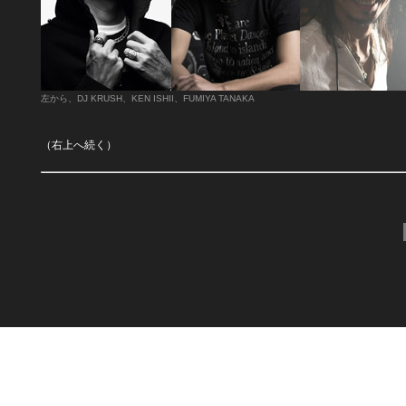
左から、DJ KRUSH、KEN ISHII、FUMIYA TANAKA
（右上へ続く）