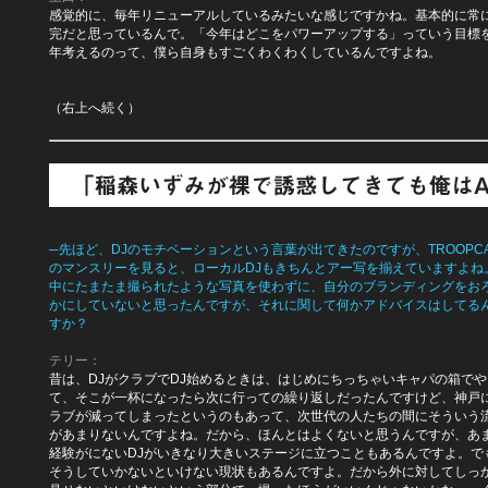
感覚的に、毎年リニューアルしているみたいな感じですかね。基本的に常
完だと思っているんで。「今年はどこをパワーアップする」っていう目標
年考えるのって、僕ら自身もすごくわくわくしているんですよね。
（右上へ続く）
─先ほど、DJのモチベーションという言葉が出てきたのですが、TROOPCA
のマンスリーを見ると、ローカルDJもきちんとアー写を揃えていますよね。
中にたまたま撮られたような写真を使わずに、自分のブランディングをお
かにしていないと思ったんですが、それに関して何かアドバイスはしてる
すか？
テリー：
昔は、DJがクラブでDJ始めるときは、はじめにちっちゃいキャパの箱でや
て、そこが一杯になったら次に行っての繰り返しだったんですけど、神戸
ラブが減ってしまったというのもあって、次世代の人たちの間にそういう
があまりないんですよね。だから、ほんとはよくないと思うんですが、あ
経験がにないDJがいきなり大きいステージに立つこともあるんですよ。で
そうしていかないといけない現状もあるんですよ。だから外に対してしっ