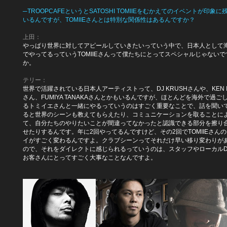
─TROOPCAFEというとSATOSHI TOMIIEをむかえてのイベントが印象に
いるんですが、TOMIIEさんとは特別な関係性はあるんですか？
上田：
やっぱり世界に対してアピールしていきたいっていう中で、日本人として
でやってるっていうTOMIIEさんって僕たちにとってスペシャルじゃないで
か。
テリー：
世界で活躍されている日本人アーティストって、DJ KRUSHさんや、KEN IS
さん、FUMIYA TANAKAさんとかもいるんですが、ほとんどを海外で過ご
るトミイエさんと一緒にやるっていうのはすごく重要なことで、話を聞い
ると世界のシーンも教えてもらえたり、コミュニケーションを取ることに
て、自分たちのやりたいことが間違ってなかったと認識できる部分を擦り
せたりするんです。年に2回やってるんですけど、その2回でTOMIIEさん
イがすごく変わるんですよ。クラブシーンってそれだけ早い移り変わりが
ので、それをダイレクトに感じられるっていうのは、スタッフやローカルD
お客さんにとってすごく大事なことなんですよ。