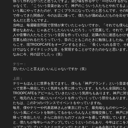
係って作れなかったと思うんですよ。遊び場を作る中で「○○がDJするから
ゃなくて、「こういう音楽があって、神戸のこういう人たちとやれてるよ
いう風にやってきたのが、すごくプラスになっていたと思うんです。その
で作ってきた関係が、今のお店に移って、僕たちが溜め込んだものを出せ
るんだと思うんですよ。
当時は、毎週騒音問題で苦情が来ていたじゃないですか。「それでも僕ら
業せなあかん。じゃあどうしたらいいんだろう」って思案して。それで、P
人や音響の人たちとどういう音質を作っていけば、近隣の方に迷惑もかけ
営業も続けれるだろうっていう、音のこともこのときに勉強しましたね。
らこそ、現TROOPCAFEをオープンするときに、「長くいられる音で、そ
けではなくダイナミックな音」を実現することができたのかなと思います
なみに今、何の話でしたっ（笑）
テリー：
言いたいこと言えばいいんじゃないですか（笑）
上田：
テリーもほんとに世界を見てますし、僕らも「神戸ブランド」という音楽
って世界へ発信していく気持ちを常に持っています。もちろん全国的にも
TROOPCAFEをアピールしていきたいという気持ちもあります。神戸に対
て、地元の人と一緒にいいイベントを作っていくっていう部分もあります
たちは、この3つのバランスでイベントをやっていますね。
毎月、僕やテリーや代表若林さんが東京に行って、最先端なものやシーン
ういう風にイベントを制作してるかをいろんな人と情報交換して、神戸に
帰って発信したり、さらに自分たちのフィルターを通して再現しています
と、僕たちが毎年レベルアップしていこうというのもあり、今年はどこを
ップアップしていこうとミーティングしたときに、じゃあ今年はライティ