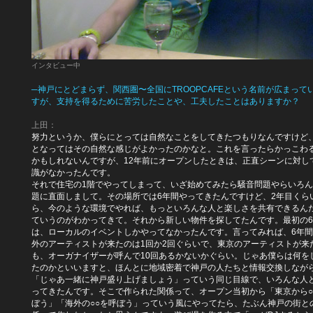
インタビュー中
─神戸にとどまらず、関西圏〜全国にTROOPCAFEという名前が広まって
すが、支持を得るために苦労したことや、工夫したことはありますか？
上田：
努力というか、僕らにとっては自然なことをしてきたつもりなんですけど
となってはその自然な感じがよかったのかなと。これを言ったらかっこわ
かもしれないんですが、12年前にオープンしたときは、正直シーンに対し
識がなかったんです。
それで住宅の1階でやってしまって、いざ始めてみたら騒音問題やらいろ
題に直面しまして。その場所では6年間やってきたんですけど、2年目くら
ら、今のような環境でやれば、もっといろんな人と楽しさを共有できるん
ていうのがわかってきて。それから新しい物件を探してたんです。最初の
は、ローカルのイベントしかやってなかったんです。言ってみれば、6年
外のアーティストが来たのは1回か2回ぐらいで、東京のアーティストが来
も、オーガナイザーが呼んで10回あるかないかぐらい。じゃあ僕らは何を
たのかといいますと、ほんとに地域密着で神戸の人たちと情報交換しなが
「じゃあ一緒に神戸盛り上げましょう」っていう同じ目線で、いろんな人
ってきたんです。そこで作られた関係って、オープン当初から「東京から○
ぼう」「海外の○○を呼ぼう」っていう風にやってたら、たぶん神戸の街と