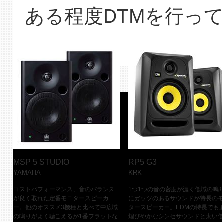
ある程度DTMを行っ
MSP 5 STUDIO
RP5 G3
YAMAHA
KRK
コストパフォーマンス、音のバランス
1つ1つの音の密度が濃く低域の鳴
が良く取れた定番モニタースピーカ
にガッツのあるサウンドが特長の
ー。他のオススメ3機種と比べて中広域
タースピーカー。EDMの特長でも
の鳴りがよく聴こえるが1番フラットな
煌びやかなシンセサウンドと太い