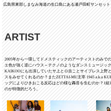
広島県東部しまなみ海道の生口島にある瀬戸田町サンセット
ARTIST
2005年から一環してドメスティックのアーティストのみで
エ色が強く逆にハウス～テクノのようなダンスミュージッ
KAIKOOにも出演していたサ上とロ吉ことサイプレス上野
スをみせてくれるのか？またZETTAI-MU主宰 1945 a.k.a KU
ッグによりひきおこる反応はどの様な轟音を生むのか？1組
のが特徴的だろう。