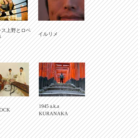
レス上野とロベ
イルリメ
野
1945 a.k.a
OCK
KURANAKA