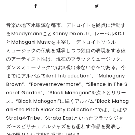
音楽の地下水脈源な都市、デトロイトを拠点に活動す
るMoodymannことKenny Dixon Jr。レーべルKDJ
とMahogani Musicを主宰し、デトロイトソウル
ミュージックの伝統を継承しつつ独自の表現をする彼
のアーティスト性は、現在のブラックミュージック、
ダンスミュージックでは無視出来ない存在である。今
までにアルバム“Silent Introduction”、“Mahogany
Brown”、“Forevernevermore”、“Silence In The S
ecret Garden”、“Black Mahogani”を次々とリリー
ス。“Black Mahogani”に続くアルバム“Black Mahog
ani~the Pitch Black City Collection~”では、もはや
StrataやTribe、Strata Eastといったブラックジャ
ズ〜スピリチュアルジャズをも想わす作品を発表し、
その限りない才能を発揮し続ける。