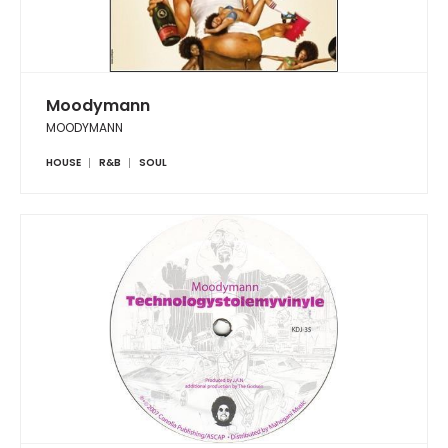
Moodymann
MOODYMANN
HOUSE
R&B
SOUL