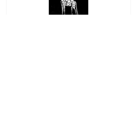
GIRAFFE Japan
大阪市中央区道頓堀1丁目7-21 中座くいだおれビル5F
EVENT SCHEDULE