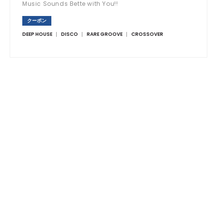
Music Sounds Bette with You!!
クーポン
DEEP HOUSE
DISCO
RARE GROOVE
CROSSOVER