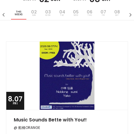
02
03
04
05
06
07
08
THIS
WEEKS
SUN
MON
TUE
WED
THU
FRI
SAT
8.07
FRI
Music Sounds Bette with You!!
@ 船橋ORANGE