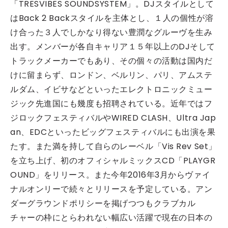
「TRESVIBES SOUNDSYSTEM」。DJスタイルとして
はBack 2 Backスタイルを主体とし、１人の個性が溶
け合った３人でしかなり得ない豊潤なグルーヴを生み
出す。メンバーが各自キャリア１５年以上のDJそして
トラックメーカーでもあり、その個々の活動は国内だ
けに留まらず、ロンドン、ベルリン、パリ、アムステ
ルダム、イビサなどといったエレクトロニックミュー
ジック先進国にも幾度も招聘されている。近年ではフ
ジロックフェスティバルやWIRED CLASH、Ultra Jap
an、EDCといったビッグフェスティバルにも出演を果
たす。また満を持して自らのレーベル「Vis Rev Set」
を立ち上げ、初のオフィシャルミックスCD「PLAYGR
OUND」をリリース。また今年2016年3月からヴァイ
ナルオンリーで続々とリリースを予定している。アン
ダーグラウンドポリシーを掲げつつもクラブカル
チャーの枠にとらわれない幅広い活躍で現在の日本の