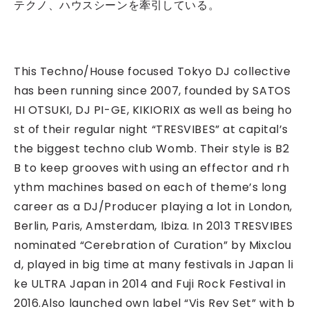
テクノ、ハウスシーンを牽引している。
This Techno/House focused Tokyo DJ collective
has been running since 2007, founded by SATOS
HI OTSUKI, DJ PI-GE, KIKIORIX as well as being ho
st of their regular night “TRESVIBES” at capital’s
the biggest techno club Womb. Their style is B2
B to keep grooves with using an effector and rh
ythm machines based on each of theme’s long
career as a DJ/Producer playing a lot in London,
Berlin, Paris, Amsterdam, Ibiza. In 2013 TRESVIBES
nominated “Cerebration of Curation” by Mixclou
d, played in big time at many festivals in Japan li
ke ULTRA Japan in 2014 and Fuji Rock Festival in
2016.Also launched own label “Vis Rev Set” with b