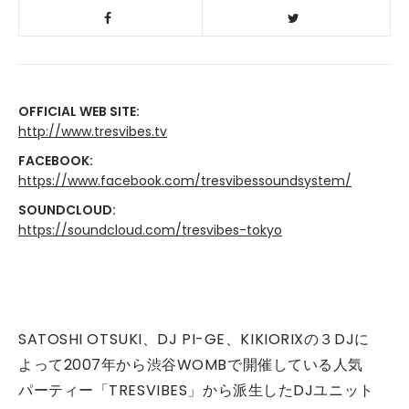
OFFICIAL WEB SITE:
http://www.tresvibes.tv
FACEBOOK:
https://www.facebook.com/tresvibessoundsystem/
SOUNDCLOUD:
https://soundcloud.com/tresvibes-tokyo
SATOSHI OTSUKI、DJ PI-GE、KIKIORIXの３DJに
よって2007年から渋谷WOMBで開催している人気
パーティー「TRESVIBES」から派生したDJユニット