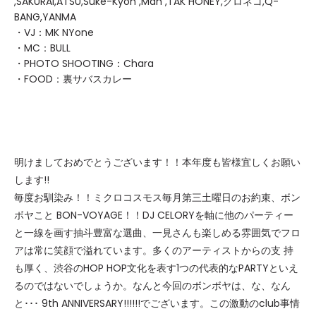
,SAKURAI,ATSU,Suke-Kyon ,Mah ,TAK HONEY,クロネコ,Q-
BANG,YANMA
・VJ：MK NYone
・MC：BULL
・PHOTO SHOOTING：Chara
・FOOD：裏サバスカレー
明けましておめでとうございます！！本年度も皆様宜しくお願い
します!!
毎度お馴染み！！ミクロコスモス毎月第三土曜日のお約束、ボン
ボヤこと BON-VOYAGE！！DJ CELORYを軸に他のパーティー
と一線を画す抽斗豊富な選曲、一見さんも楽しめる雰囲気でフロ
アは常に笑顔で溢れています。多くのアーティストからの支 持
も厚く、渋谷のHOP HOP文化を表す1つの代表的なPARTYといえ
るのではないでしょうか。なんと今回のボンボヤは、な、なん
と･･･ 9th ANNIVERSARY!!!!!!でございます。この激動のclub事情