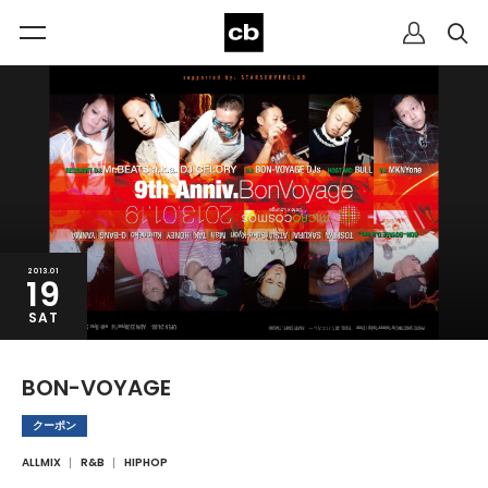
2013.01
19
SAT
BON-VOYAGE
クーポン
ALLMIX
R&B
HIPHOP