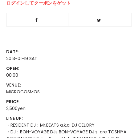
ログインしてクーポンをゲット
DATE:
2013-01-19 SAT
OPEN:
00:00
VENUE:
MICROCOSMOS
PRICE:
2,500yen
LINE UP:
・RESIDENT DJ：Mr.BEATS a.k.a. DJ CELORY
・DJ：BON-VOYAGE DJs BON-VOYAGE DJｓ are TOSHIYA