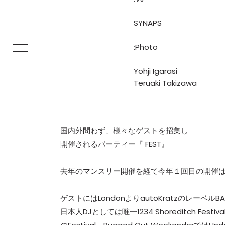
SYNAPS
:Photo
Yohji Igarasi
Teruaki Takizawa
国内外問わず、様々なゲストを招集し
開催されるパーティー『 FEST』
去年のマンスリー開催を経て今年１回目の開催は、3
ゲストにはLondonよりautoKratzのレーベルBAD L
日本人DJとしては唯一1234 Shoreditch Festiv