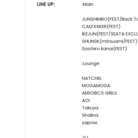
LINE UP:
:Main
JUNSHIMBO(FEST/Back T
C,M,FXXKER(FEST)
IKEJUN(FEST/SEATA EXCL
SHUNSK(mitsuami/FEST)
Soichiro kanai(FEST)
:Lounge
NATCHEL
MOGAMOGA
AEROBICS GIRLS
AOI
Takuya
Shalina
sapnie
:VJ