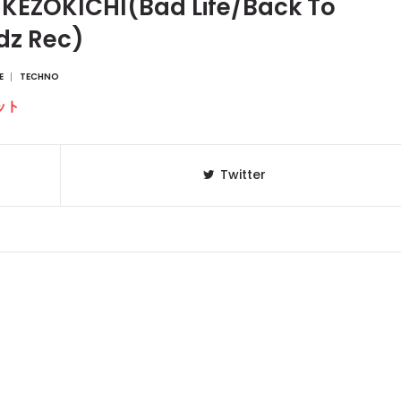
 KEZOKICHI(Bad Life/Back To
dz Rec)
E
TECHNO
ット
Twitter