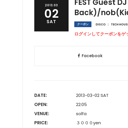
FEST Guest DJ
2013.03
02
Back)/nob(Ki
SAT
クーポン
DISCO
TECH HOUS
ログインしてクーポンをゲ
Facebook
DATE:
2013-03-02 SAT
OPEN:
22:05
VENUE:
solfa
PRICE:
３０００yen