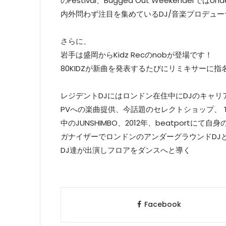
のFestival、Bugged Out Weekenderでは
内外問わず注目を集めているDJ/音楽プロデュー
さらに、
岩手は盛岡からKidz Recのnobが登場です！
80KIDZが新曲を発表するたびにリミキサーに
レジデントDJにはロンドン在住中にDJのキャリア
PVへの楽曲提供、今話題のセレクトショップ、 Th
中のJUNSHIMBO、2012年、beatportにて
ガナイザーでロンドンのアンダーグラウンドDJとも
DJ達が出演しフロアをダンスへと導く
Facebook