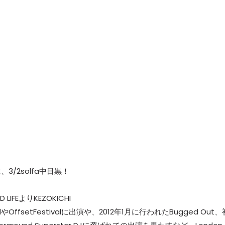
/2solfa中目黒！
IFEよりKEZOKICHI
alやOffsetFestivalに出演や、2012年1月に行われたBugged Out、