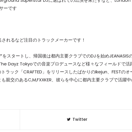
Underground Superstar DJに選ばれての出演を果たすなど、London
サーです
指名されるなど注目のトラックメーカーです！
をスタートし、帰国後は都内主要クラブでのDJを始めJEANASIS
e Dayz Tokyoでの音楽プロデュースなど様々なフィールドで活
自身のトラック「CRAFTED」をリリースしたばかりのIkejun、FESTのオ
親交のあるC,M,FXXKER、彼らを中心に都内主要クラブで活躍中
Twitter