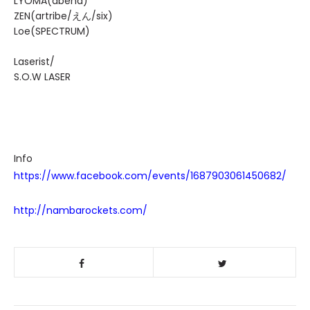
LYOMA(abend)
ZEN(artribe/えん/six)
Loe(SPECTRUM)
Laserist/
S.O.W LASER
Info
https://www.facebook.com/events/1687903061450682/
http://nambarockets.com/