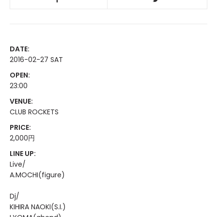
DATE:
2016-02-27 SAT
OPEN:
23:00
VENUE:
CLUB ROCKETS
PRICE:
2,000円
LINE UP:
Live/
A.MOCHI(figure)
Dj/
KIHIRA NAOKI(S.I.)