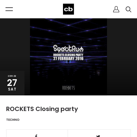
2016.02
27
SAT
ROCKETS Closing party
TECHNO