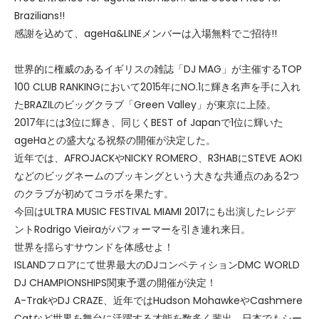
Brazilians!!
感謝を込めて、ageHa&LINEメンバーは入場無料でご招待!!
世界的に権威のあるイギリスの雑誌「DJ MAG」が主催するTOP
100 CLUB RANKINGにおいて2015年にNO.1に輝き名声を手に入れ
たBRAZILのビッグクラブ「Green Valley」が東京に上陸。
2017年には3位に輝き、同じくBEST of Japanで1位に輝いた
ageHaとの盛大なる祝祭の開催が決定した。
近年では、AFROJACKやNICKY ROMERO、R3HABにSTEVE AOKI
などのビッグネームのブッキングという大きな共通点のある2つ
のクラブが初めてコラボを果たす。
今回はULTRA MUSIC FESTIVAL MIAMI 2017にも出演したレジデ
ントRodrigo Vieiraがパフォーマーを引き連れ来日。
世界を揺らすサウンドを体感せよ！
ISLANDフロアにて世界最大のDJコンペティションDMC WORLD
DJ CHAMPIONSHIPS関東予選の開催が決定！
A-TrakやDJ CRAZE、近年ではHudson MohawkeやCashmere
Catなど世界を舞台に活躍する才能を数多く輩出。日本でもシー