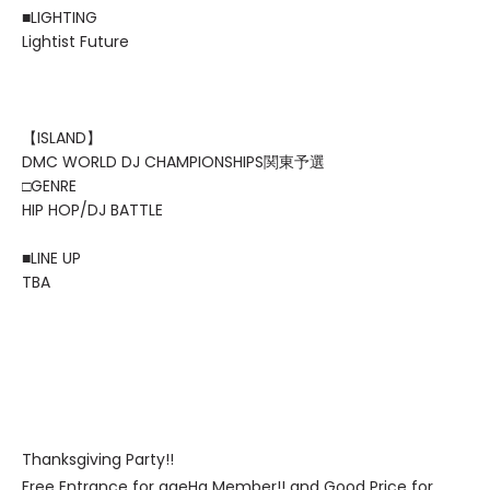
■LIGHTING
Lightist Future
【ISLAND】
DMC WORLD DJ CHAMPIONSHIPS関東予選
□GENRE
HIP HOP/DJ BATTLE
■LINE UP
TBA
Thanksgiving Party!!
Free Entrance for ageHa Member!! and Good Price for