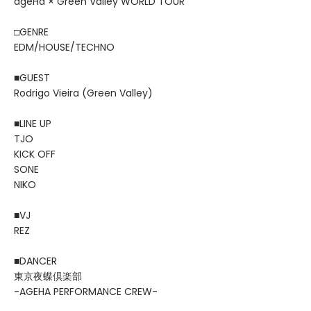
ageHa × Green Valley WORLD TOUR
□GENRE
EDM/HOUSE/TECHNO
■GUEST
Rodrigo Vieira (Green Valley)
■LINE UP
TJO
KICK OFF
SONE
NIKO
■VJ
REZ
■DANCER
東京夜蝶倶楽部
-AGEHA PERFORMANCE CREW-