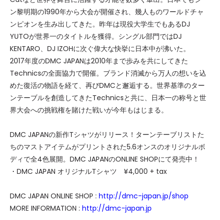
ン黎明期の1990年から大会が開催され、幾人ものワールドチャ
ンピオンを生み出してきた。昨年は現役大学生でもあるDJ
YUTOが世界一のタイトルを獲得。シングル部門ではDJ
KENTARO、DJ IZOHに次ぐ偉大な快挙に日本中が沸いた。
2017年度のDMC JAPANは2010年まで歩みを共にしてきた
Technicsの全面協力で開催。ブランド消滅から万人の想いを込
めた復活の物語を経て、再びDMCと邂逅する。世界基準のター
ンテーブルを創造してきたTechnicsと共に、日本一の称号と世
界大会への挑戦権を賭けた戦いが今年もはじまる。
DMC JAPANの新作Tシャツがリリース！ターンテーブリストた
ちのマストアイテムがプリントされた5.6オンスのオリジナルボ
ディで全4色展開。DMC JAPANのONLINE SHOPにて発売中！
・DMC JAPAN オリジナルTシャツ ¥4,000 + tax
DMC JAPAN ONLINE SHOP :
http://dmc-japan.jp/shop
MORE INFORMATION :
http://dmc-japan.jp