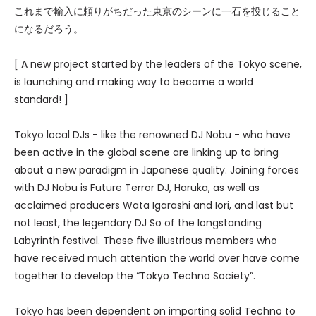
これまで輸入に頼りがちだった東京のシーンに一石を投じること
になるだろう。
[ A new project started by the leaders of the Tokyo scene,
is launching and making way to become a world
standard! ]
Tokyo local DJs - like the renowned DJ Nobu - who have
been active in the global scene are linking up to bring
about a new paradigm in Japanese quality. Joining forces
with DJ Nobu is Future Terror DJ, Haruka, as well as
acclaimed producers Wata Igarashi and Iori, and last but
not least, the legendary DJ So of the longstanding
Labyrinth festival. These five illustrious members who
have received much attention the world over have come
together to develop the “Tokyo Techno Society”.
Tokyo has been dependent on importing solid Techno to