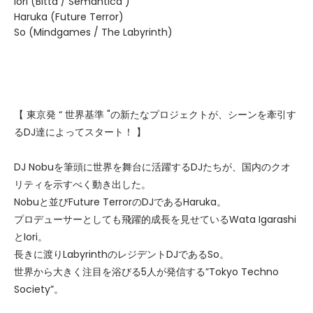
Iori (Bitta / Semantica )
Haruka (Future Terror)
So (Mindgames / The Labyrinth)
【 東京発 “ 世界基準 "の新たなプロジェクトが、シーンを牽引す
るDJ達によってスタート！ 】
DJ Nobuを筆頭に世界を舞台に活躍するDJたちが、国内のクオ
リティを示すべく動き出した。
Nobuと並びFuture TerrorのDJであるHaruka。
プロデューサーとしても飛躍的成長を見せているWata Igarashi
とIori。
長きに渡りLabyrinthのレジデントDJであるSo。
世界から大きく注目を浴びる5人が発信する”Tokyo Techno
Society”。