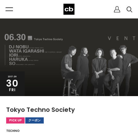
2017.06
30
FRI
Tokyo Techno Society
PICK UP
クーポン
TECHNO