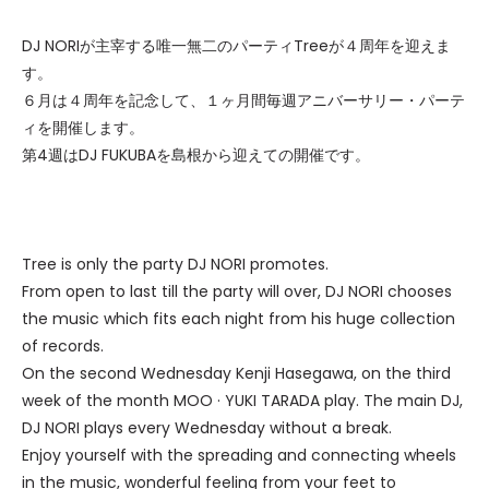
DJ NORIが主宰する唯一無二のパーティTreeが４周年を迎えま
す。
６月は４周年を記念して、１ヶ月間毎週アニバーサリー・パーテ
ィを開催します。
第4週はDJ FUKUBAを島根から迎えての開催です。
Tree is only the party DJ NORI promotes.
From open to last till the party will over, DJ NORI chooses
the music which fits each night from his huge collection
of records.
On the second Wednesday Kenji Hasegawa, on the third
week of the month MOO · YUKI TARADA play. The main DJ,
DJ NORI plays every Wednesday without a break.
Enjoy yourself with the spreading and connecting wheels
in the music, wonderful feeling from your feet to