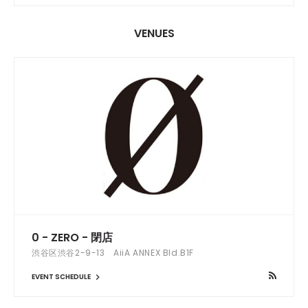
VENUES
0 - ZERO - 閉店
渋谷区渋谷2-9-13 AiiA ANNEX Bld.B1F
EVENT SCHEDULE