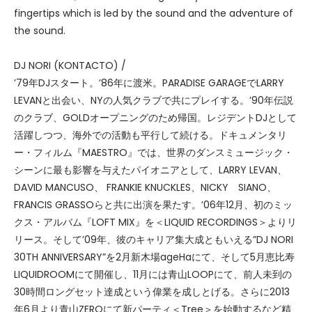
fingertips which is led by the sound and the adventure of
the sound.
DJ NORI (KONTACTO) /
’79年DJスタート。’86年に渡米。PARADISE GARAGEでLARRY
LEVANと出会い、NYの人気クラブで共にプレイする。’90年伝説
のクラブ、GOLDオープニングのため帰国。レジデントDJとして
活躍しつつ、海外での活動も平行して続ける。ドキュメンタリ
ー・フィルム『MAESTRO』では、世界のダンスミュージック・
シーンに最も影響を与えたパイオニアとして、LARRY LEVAN、
DAVID MANCUSO、 FRANKIE KNUCKLES、NICKY SIANO、
FRANCIS GRASSOらと共に出演を果たす。’06年12月、初のミッ
クス・アルバム『LOFT MIX』を＜LIQUID RECORDINGS＞よりリ
リース。そして’09年、彼のキャリア集大成ともいえる”DJ NORI
30TH ANNIVERSARY”を2月新木場ageHaにて、そして5月恵比寿
LIQUIDROOMにて開催し、11月には青山LOOPにて、前人未到の
30時間ロングセット達成という偉業を成しとげる。さらに2013
年6月より青山ZEROにて新パーティ＜Tree＞を始動するなど精