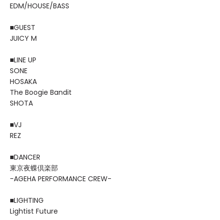
EDM/HOUSE/BASS
■GUEST
JUICY M
■LINE UP
SONE
HOSAKA
The Boogie Bandit
SHOTA
■VJ
REZ
■DANCER
東京夜蝶倶楽部
-AGEHA PERFORMANCE CREW-
■LIGHTING
Lightist Future