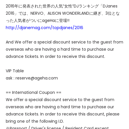
2016年に発表された世界の人気”女性”DJランキング「DJanes
2016」では、NERVO、ALISON WONDERLANDに継ぎ、3位とな
った人気者がついにageHaに登場!!
http://djanemag.com/topdjanes/2016
And We offer a special discount service to the guest from
overseas who are having a hard time to purchase our
advance tickets. In order to receive this discount.
VIP Table
ask : reserve@ageha.com
== International Coupon ==
We offer a special discount service to the guest from
overseas who are having a hard time to purchase our
advance tickets. In order to receive this discount, please
bring one of the following I.D.
※Passport / Driver's license / Resident Card except