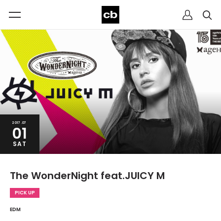
2017.07
01
SAT
The WonderNight feat.JUICY M
PICK UP
EDM