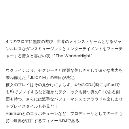
4つのフロアに無数の遊び！世界のメインストリームとなるジャ
ンルレスなダンスミュージックとエンターテイメントをフューチ
ャーする驚きと喜びの夜！"The WonderNight"
ウクライナより、セクシーさと端麗な美しさそして確かな実力を
兼ね備えた「JUICY M」の来日が決定。
彼女のプレイはその見かけによらず、4台のCDJ(時にはiPadで
も!!)でプレイするなど確かなテクニックも持つ真のDJである側
面も持つ。さらには派手なパフォーマンスでクラウドを楽しませ
るプレイスタイルも必見だ！
Harrisonとのコラボチューンなど、プロデューサとしての一面も
持つ世界が注目するフィメールDJである。