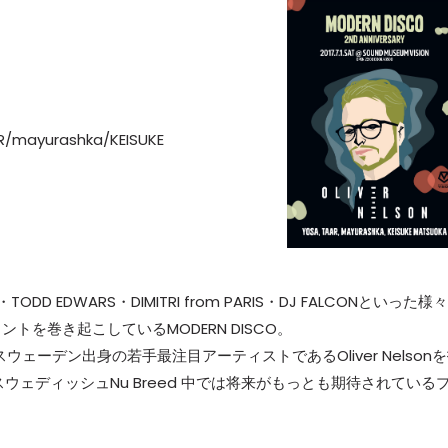
R/mayurashka/KEISUKE
TODD EDWARS・DIMITRI from PARIS・DJ FALCONといった様々
を巻き起こしているMODERN DISCO。
ryとしてスウェーデン出身の若手最注目アーティストであるOliver Nelson
のスウェディッシュNu Breed 中では将来がもっとも期待されている