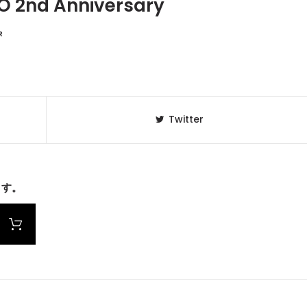
 2nd Anniversary
R
Twitter
ます。