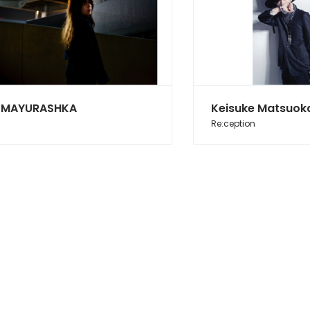
MAYURASHKA
Keisuke Matsuok
Re:ception