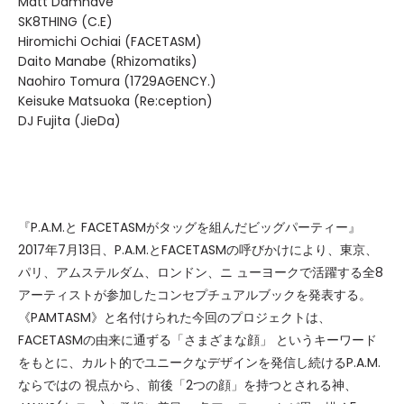
Matt Damhave
SK8THING (C.E)
Hiromichi Ochiai (FACETASM)
Daito Manabe (Rhizomatiks)
Naohiro Tomura (1729AGENCY.)
Keisuke Matsuoka (Re:ception)
DJ Fujita (JieDa)
『P.A.M.と FACETASMがタッグを組んだビッグパーティー』
2017年7月13日、P.A.M.とFACETASMの呼びかけにより、東京、
パリ、アムステルダム、ロンドン、ニ ューヨークで活躍する全8
アーティストが参加したコンセプチュアルブックを発表する。
《PAMTASM》と名付けられた今回のプロジェクトは、
FACETASMの由来に通ずる「さまざまな顔」 というキーワード
をもとに、カルト的でユニークなデザインを発信し続けるP.A.M.
ならではの 視点から、前後「2つの顔」を持つとされる神、