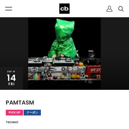
2017.07
14
FRI
PAMTASM
PICK UP
クーポン
TECHNO