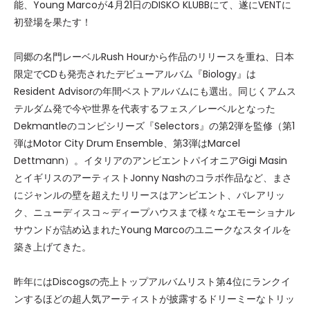
能、Young Marcoが4月21日のDISKO KLUBBにて、遂にVENTに
初登場を果たす！
同郷の名門レーベルRush Hourから作品のリリースを重ね、日本
限定でCDも発売されたデビューアルバム『Biology』は
Resident Advisorの年間ベストアルバムにも選出。同じくアムス
テルダム発で今や世界を代表するフェス／レーベルとなった
Dekmantleのコンピシリーズ『Selectors』の第2弾を監修（第1
弾はMotor City Drum Ensemble、第3弾はMarcel
Dettmann）。イタリアのアンビエントパイオニアGigi Masin
とイギリスのアーティストJonny Nashのコラボ作品など、まさ
にジャンルの壁を超えたリリースはアンビエント、バレアリッ
ク、ニューディスコ～ディープハウスまで様々なエモーショナル
サウンドが詰め込まれたYoung Marcoのユニークなスタイルを
築き上げてきた。
昨年にはDiscogsの売上トップアルバムリスト第4位にランクイ
ンするほどの超人気アーティストが披露するドリーミーなトリッ