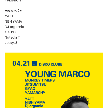
YAMARCHY
=ROOM2=
YATT
NISHIYAMA
DJ orgamic
CALPIS
Natsuki T
Jessy.U