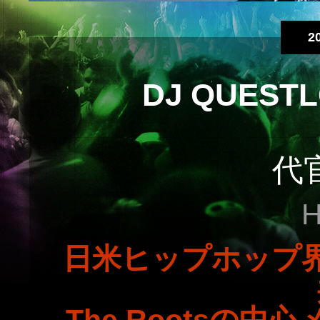
2
DJ QUESTL
代
H
日米ヒップホップ