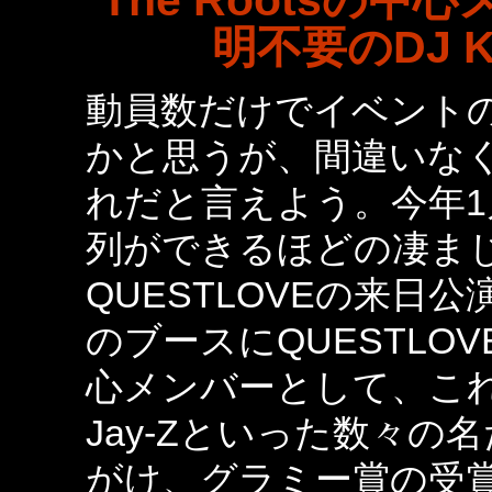
The Rootsの中
明不要のDJ 
動員数だけでイベント
かと思うが、間違いな
れだと言えよう。今年
列ができるほどの凄ま
QUESTLOVEの来日
のブースにQUESTLOV
心メンバーとして、これまで
Jay-Zといった数々
がけ、グラミー賞の受