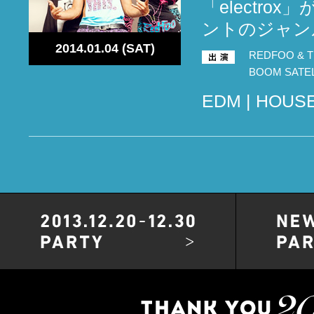
「electr
ントのジャンル
2014.01.04 (SAT)
REDFOO & Th
BOOM SATELL
EDM | HOUSE