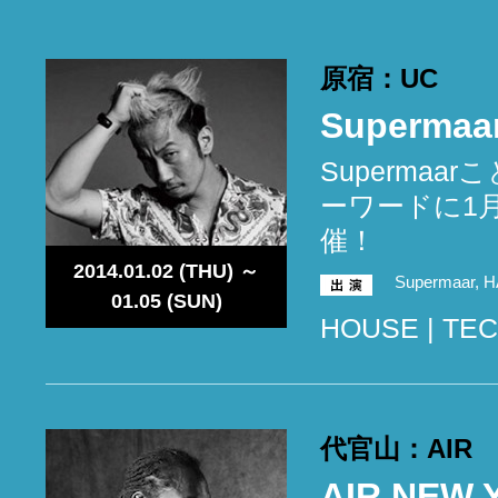
原宿：UC
Supermaar
Supermaa
ーワードに1
催！
2014.01.02 (THU) ～
Supermaar, 
01.05 (SUN)
HOUSE | TEC
代官山：AIR
AIR NEW Y