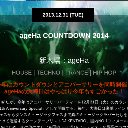
2013.12.31 (TUE)
ageHa COUNTDOWN 2014
新木場：ageHa
HOUSE | TECHNO | TRANCE | HIP HOP
今年はカウントダウンとアニバーサリーを同時開催
ageHaの大晦日はやっぱり今年もすごかった！
geHa”だが、今年はアニバーサリーパーティーを12月31日（火）のカウ
14 11th Anniversary Special」として開催する。毎年、大晦日は
フェスからダンスミュージックフェスまで真のミュージックラバーたちを魅
にかけて活躍するターンテーブリストDJ KENTARO、国内NO.1フィメールD
ISKOをはじめ、その他のエリアも国内トップDJ/アーティストが最高の