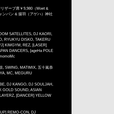
2階リザーブ席￥9,980（Moet &
ル シャンパン & 揚羽（アゲハ）神社
OM SATELLITES, DJ KAORI,
O, RYUKYU DISKO, TAKERU
J] KIMGYM, REZ, [LASER]
APAN DANCERS, [ageHa POLE
, momoMc
, SWING, MATIMIX, 五十嵐恭
AIYA, MC, MEGURU
E, DJ KANGO, DJ SOULJAH,
K GOLD SOUND, ASIAN
PLAYERZ, [DANCER] YELLOW
UP] REMO-CON, DJ