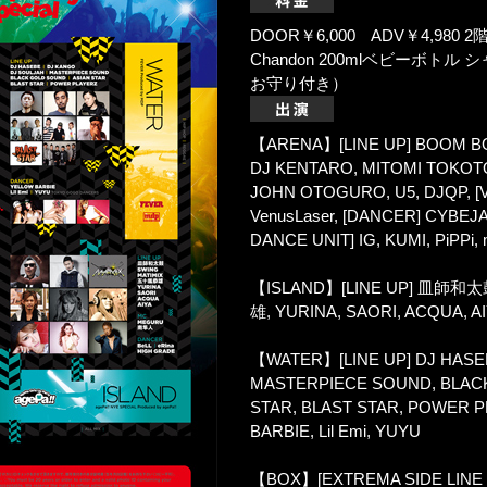
DOOR￥6,000 ADV￥4,980 
Chandon 200mlベビーボト
お守り付き）
【ARENA】[LINE UP] BOOM BO
DJ KENTARO, MITOMI TOKOT
JOHN OTOGURO, U5, DJQP, [V
VenusLaser, [DANCER] CYBEJ
DANCE UNIT] IG, KUMI, PiPPi
【ISLAND】[LINE UP] 皿師和太鼓
雄, YURINA, SAORI, ACQUA, 
【WATER】[LINE UP] DJ HASEB
MASTERPIECE SOUND, BLAC
STAR, BLAST STAR, POWER 
BARBIE, Lil Emi, YUYU
【BOX】[EXTREMA SIDE LINE 