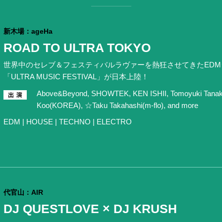
新木場：ageHa
ROAD TO ULTRA TOKYO
世界中のセレブ＆フェスティバルラヴァーを熱狂させてきたED
「ULTRA MUSIC FESTIVAL」が日本上陸！
Above&Beyond, SHOWTEK, KEN ISHII, Tomoyuki Tan
Koo(KOREA), ☆Taku Takahashi(m-flo), and more
EDM | HOUSE | TECHNO | ELECTRO
代官山：AIR
DJ QUESTLOVE × DJ KRUSH