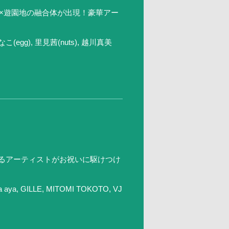
ブ×遊園地の融合体が出現！豪華アー
こ(egg), 里見茜(nuts), 越川真美
し、縁あるアーティストがお祝いに駆けつけ
 aya, GILLE, MITOMI TOKOTO, VJ