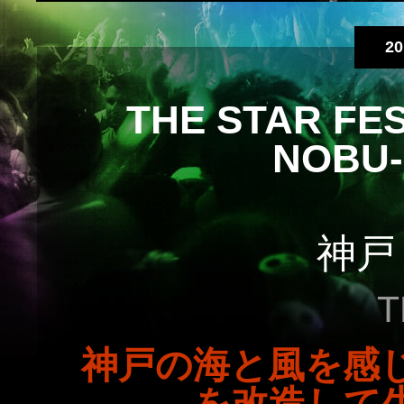
20
THE STAR FES
NOBU-o
神戸
T
神戸の海と風を感